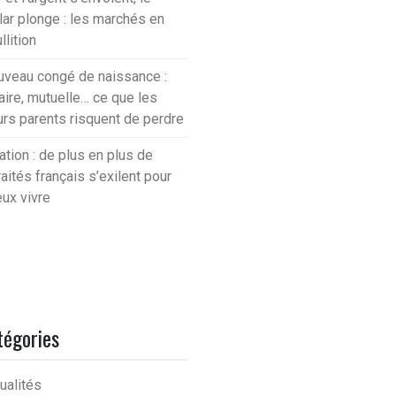
lar plonge : les marchés en
llition
veau congé de naissance :
aire, mutuelle… ce que les
urs parents risquent de perdre
lation : de plus en plus de
raités français s’exilent pour
ux vivre
tégories
ualités