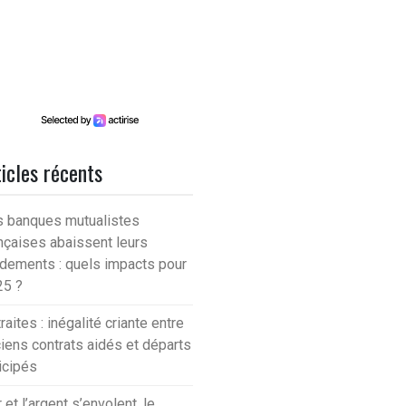
icles récents
 banques mutualistes
nçaises abaissent leurs
dements : quels impacts pour
25 ?
raites : inégalité criante entre
iens contrats aidés et départs
icipés
r et l’argent s’envolent, le