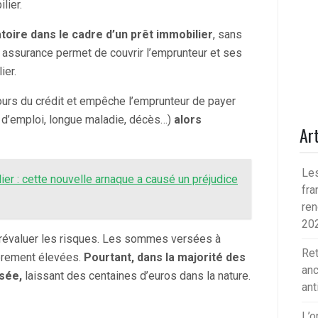
lier.
oire dans le cadre d’un prêt immobilier
, sans
te assurance permet de couvrir l’emprunteur et ses
ier.
ours du crédit et empêche l’emprunteur de payer
te d’emploi, longue maladie, décès…)
alors
Art
Les
ier : cette nouvelle arnaque a causé un préjudice
fra
ren
20
urévaluer les risques. Les sommes versées à
Ret
ièrement élevées.
Pourtant, dans la majorité des
anc
isée,
laissant des centaines d’euros dans la nature.
ant
L’o