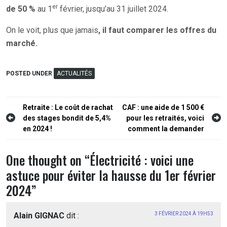
er
de 50 %
au 1
février, jusqu’au 31 juillet 2024.
On le voit, plus que jamais
, il faut comparer les offres du
marché.
POSTED UNDER
ACTUALITÉS
Navigation
Retraite : Le coût de rachat
CAF : une aide de 1 500 €
des stages bondit de 5,4%
pour les retraités, voici
de
en 2024 !
comment la demander
l’article
One thought on “
Électricité : voici une
astuce pour éviter la hausse du 1er février
2024
”
Alain GIGNAC
dit :
3 FÉVRIER 2024 À 19H53