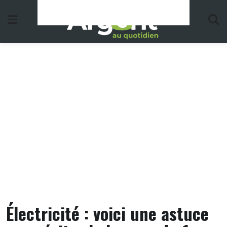
Skip
to
content
Électricité : voici une astuce