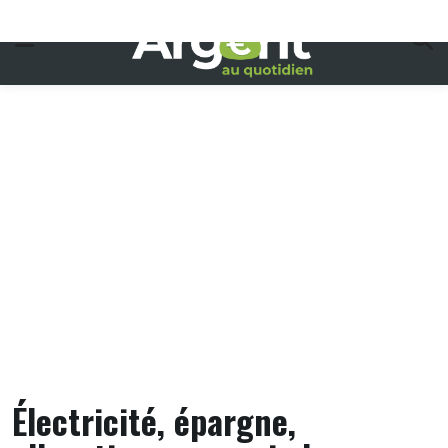
Skip
to
content
Électricité, épargne,