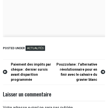
POSTED UNDER
ACTUALITÉS
Navigation
Paiement des impôts par
Pouzzolane : l’alternative
chèque : dernier sursis
révolutionnaire pour en
de
avant disparition
finir avec le calvaire du
l’article
programmée
gravier blanc
Laisser un commentaire
Votre adresse e-mail ne sera pas publiée.