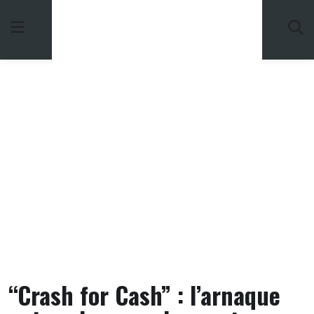
Skip
to
content
“Crash for Cash” : l’arnaque