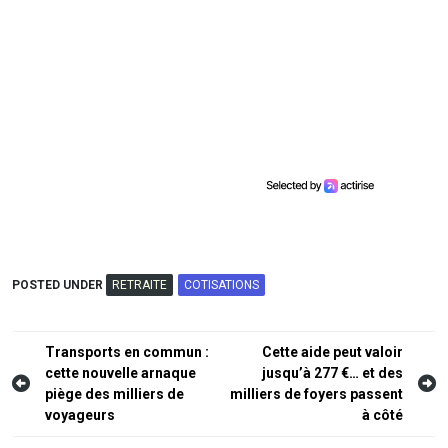
POSTED UNDER
RETRAITE
COTISATIONS
Navigation
Transports en commun :
Cette aide peut valoir
cette nouvelle arnaque
jusqu’à 277 €… et des
de
piège des milliers de
milliers de foyers passent
l’article
voyageurs
à côté