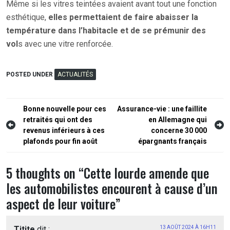
Même si les vitres teintées avaient avant tout une fonction
esthétique,
elles permettaient de faire abaisser la
température dans l’habitacle et de se prémunir des
vol
s avec une vitre renforcée.
POSTED UNDER
ACTUALITÉS
Navigation
Bonne nouvelle pour ces
Assurance-vie : une faillite
retraités qui ont des
en Allemagne qui
de
revenus inférieurs à ces
concerne 30 000
l’article
plafonds pour fin août
épargnants français
5 thoughts on “
Cette lourde amende que
les automobilistes encourent à cause d’un
aspect de leur voiture
”
Titite
dit :
13 AOÛT 2024 À 16H11