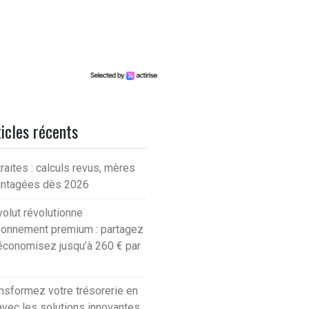
icles récents
raites : calculs revus, mères
antagées dès 2026
olut révolutionne
bonnement premium : partagez
économisez jusqu’à 260 € par
nsformez votre trésorerie en
avec les solutions innovantes