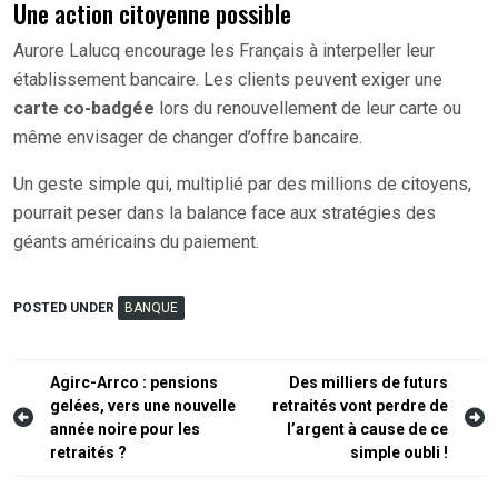
Une action citoyenne possible
Aurore Lalucq encourage les Français à interpeller leur
établissement bancaire. Les clients peuvent exiger une
carte co-badgée
lors du renouvellement de leur carte ou
même envisager de changer d’offre bancaire.
Un geste simple qui, multiplié par des millions de citoyens,
pourrait peser dans la balance face aux stratégies des
géants américains du paiement.
POSTED UNDER
BANQUE
Navigation
Agirc-Arrco : pensions
Des milliers de futurs
gelées, vers une nouvelle
retraités vont perdre de
de
année noire pour les
l’argent à cause de ce
l’article
retraités ?
simple oubli !