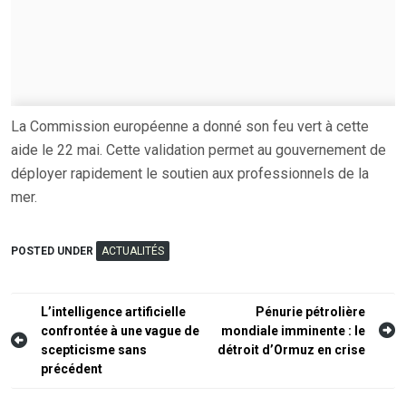
La Commission européenne a donné son feu vert à cette
aide le 22 mai. Cette validation permet au gouvernement de
déployer rapidement le soutien aux professionnels de la
mer.
POSTED UNDER
ACTUALITÉS
Navigation
L’intelligence artificielle
Pénurie pétrolière
confrontée à une vague de
mondiale imminente : le
de
scepticisme sans
détroit d’Ormuz en crise
l’article
précédent