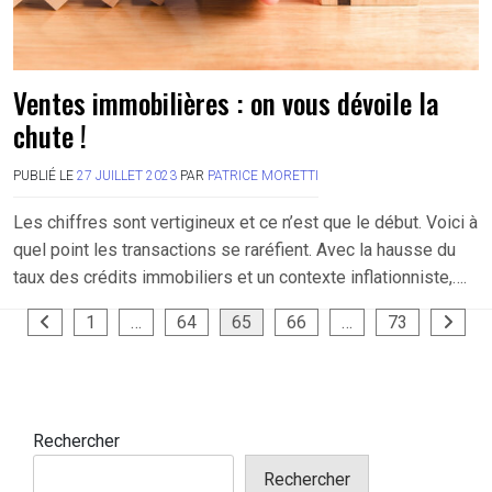
Ventes immobilières : on vous dévoile la
chute !
PUBLIÉ LE
27 JUILLET 2023
PAR
PATRICE MORETTI
Les chiffres sont vertigineux et ce n’est que le début. Voici à
quel point les transactions se raréfient. Avec la hausse du
taux des crédits immobiliers et un contexte inflationniste,….
Pagination
1
…
64
65
66
…
73
des
publications
Rechercher
Rechercher