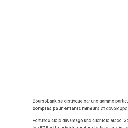
BoursoBank se distingue par une gamme particu
comptes pour enfants mineurs
et développe 
Fortuneo cible davantage une clientèle aisée. 
les
ETF et le private equity
, destinés aux inve