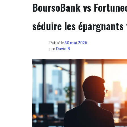
BoursoBank vs Fortuneo
séduire les épargnants 
Publié le
30 mai 2026
par
David B