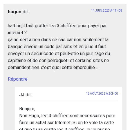
huguo
dit :
11 JUIN 2023 À 14H03
ha!bon,il faut gratter les 3 chiffres pour payer par
internet ?
çà ne sert a rien dans ce cas car non seulement la
banque envoie un code par sms et en plus il faut
envoyer un sécuricode et peut-ètre un jour l’age du
capitaine et de son perroquet! et certains sites ne
demandent rien..c’est quoi cette embrouille….
Répondre
JJ
dit :
16 AOÛT 2023 À 20H00
Bonjour,
Non Hugo, les 3 chiffres sont nécessaires pour
faire un achat sur Internet. Si on te vole ta carte
et que tu as gratté les 3 chiffres, le voleur ne