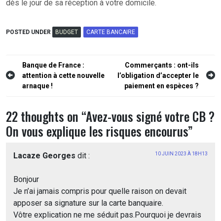
dès le jour de sa réception à votre domicile.
POSTED UNDER
BUDGET
CARTE BANCAIRE
Navigation
Banque de France :
Commerçants : ont-ils
attention à cette nouvelle
l’obligation d’accepter le
de
arnaque !
paiement en espèces ?
l’article
22 thoughts on “
Avez-vous signé votre CB ?
On vous explique les risques encourus
”
Lacaze Georges
dit :
10 JUIN 2023 À 18H13
Bonjour
Je n’ai jamais compris pour quelle raison on devait
apposer sa signature sur la carte banquaire.
Vôtre explication ne me séduit pas.Pourquoi je devrais