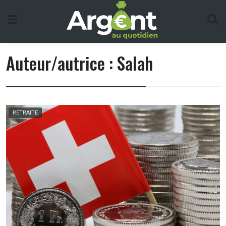
Skip
to
content
Auteur/autrice :
Salah
RETRAITE