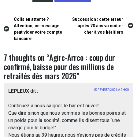
Navigation
Colis en attente ?
Succession : cette erreur
Attention, ce message
après 70 ans va coûter
de
peut vider votre compte
cher à vos héritiers
l’article
bancaire
7 thoughts on “
Agirc-Arrco : coup dur
confirmé, baisse pour des millions de
retraités dès mars 2026
”
LEPLEUX
dit :
15 FÉVRIER 2026 À 9H00
Continuez à nous saigner, le bar est ouvert.
Que dire sinon que nous sommes les bonnes poires et
un poids pour la société, comme ils disent tous “une
charge pour le budget”.
Nous étions au 39 heures, nous n’avions pas de crédits