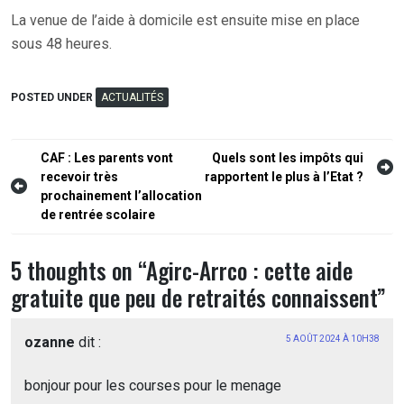
La venue de l’aide à domicile est ensuite mise en place
sous 48 heures.
POSTED UNDER
ACTUALITÉS
Navigation
CAF : Les parents vont
Quels sont les impôts qui
recevoir très
rapportent le plus à l’Etat ?
de
prochainement l’allocation
l’article
de rentrée scolaire
5 thoughts on “
Agirc-Arrco : cette aide
gratuite que peu de retraités connaissent
”
ozanne
dit :
5 AOÛT 2024 À 10H38
bonjour pour les courses pour le menage