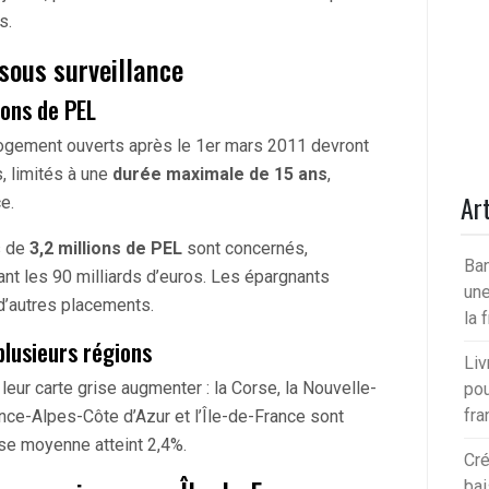
s.
sous surveillance
ons de PEL
ogement ouverts après le 1er mars 2011 devront
, limités à une
durée maximale de 15 ans
,
Art
e.
s de
3,2 millions de PEL
sont concernés,
Ban
nt les 90 milliards d’euros. Les épargnants
une
d’autres placements.
la 
plusieurs régions
Liv
e leur carte grise augmenter : la Corse, la Nouvelle-
pou
fra
ence-Alpes-Côte d’Azur et l’Île-de-France sont
sse moyenne atteint 2,4%.
Cré
bai