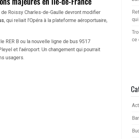
ions majeures en Île-de-France
Ret
t de Roissy Charles-de-Gaulle devront modifier
qu
us
, qui reliait l’Opéra à la plateforme aéroportuaire,
Tro
ce 
e RER B ou la nouvelle ligne de bus 9517
Pleyel et l’aéroport. Un changement qui pourrait
ins usagers.
Ca
Act
Ba
Bu