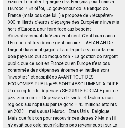
vraiment orienter l’épargne des Français pour financer
l’Europe ? En effet, Le gouverneur de la Banque de
France (mais pas que lui…) a proposé de «récupérer»
300 milliards d’euros d’épargne des Européens investis
hors d’Europe, pour faire face aux besoins
d’investissement du Vieux continent. C’est bien connu
l’Europe est très bonne gestionnaire….. AH AH AH De
l’argent durement gagné et sur lequel des impôts sont
déjà payé De qui se moque t’on ? La gestion de l’argent
public que ce soit en France ou en Europe n’est pas
contrômée des dépenses énormes et inutiles sont
“investies” et gaspillées AVANT TOUT DES
ECONOMIES PUBLIquES SONT ABSOLUMENT A FAIRE
Un exemple -de dépenses SECURITE SOCIALE pour ne
pas la nommer = Dépenses de santé et factures non
réglées aux hôpitaux par l’Algérie = 45 millions atteints
en 2023 – mais aussi Maroc… Etats Unis.. Belgique…
Mais que fait t’on pour recouvrir ces dettes ? Mais si il
n’y avait que cela nous n’allons pas revenir aussi sur La