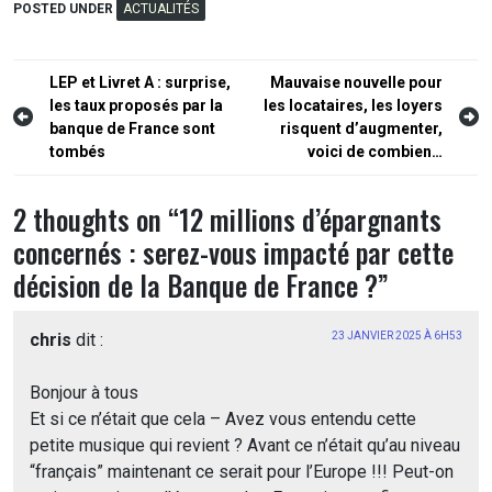
POSTED UNDER
ACTUALITÉS
Navigation
LEP et Livret A : surprise,
Mauvaise nouvelle pour
les taux proposés par la
les locataires, les loyers
de
banque de France sont
risquent d’augmenter,
l’article
tombés
voici de combien…
2 thoughts on “
12 millions d’épargnants
concernés : serez-vous impacté par cette
décision de la Banque de France ?
”
chris
dit :
23 JANVIER 2025 À 6H53
Bonjour à tous
Et si ce n’était que cela – Avez vous entendu cette
petite musique qui revient ? Avant ce n’était qu’au niveau
“français” maintenant ce serait pour l’Europe !!! Peut-on