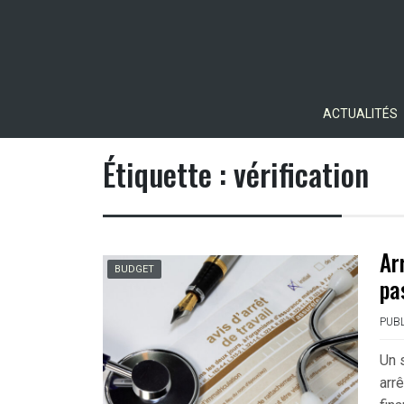
Skip
to
content
ACTUALITÉS
Étiquette :
vérification
Ar
BUDGET
pa
PUBL
Un 
arr