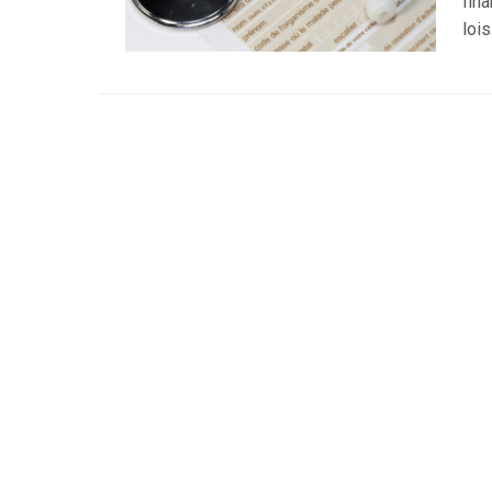
fin
lois