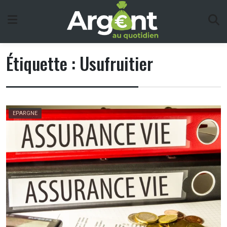
Skip
to
content
Étiquette :
Usufruitier
EPARGNE