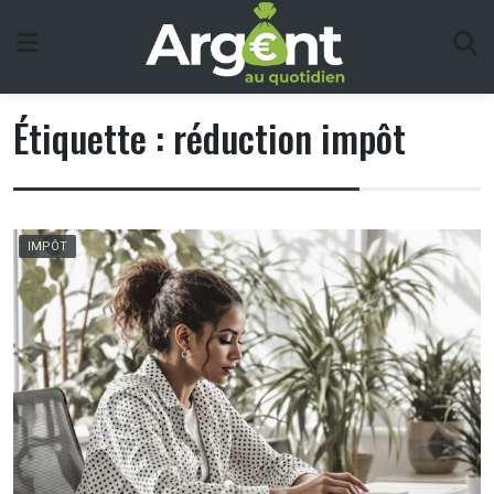
Skip
to
content
Étiquette :
réduction impôt
IMPÔT