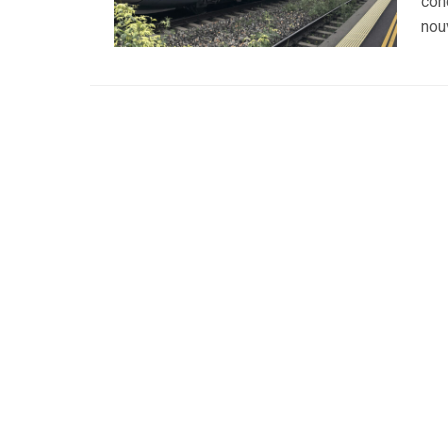
con
nou