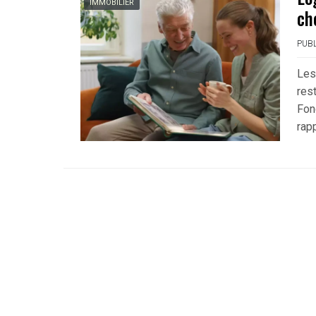
IMMOBILIER
ch
PUBL
Les
res
Fon
rap