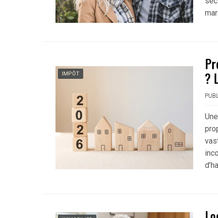
sec
mar
Pr
? 
IMPÔT
PUBL
Une
prop
vas
inc
d’ha
Lo