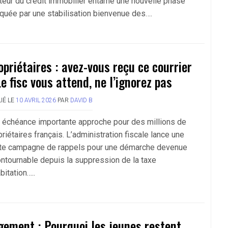
teur du crédit immobilier entame une nouvelle phase
quée par une stabilisation bienvenue des….
opriétaires : avez-vous reçu ce courrier
Le fisc vous attend, ne l’ignorez pas
IÉ LE
10 AVRIL 2026
PAR
DAVID B
 échéance importante approche pour des millions de
riétaires français. L’administration fiscale lance une
te campagne de rappels pour une démarche devenue
ontournable depuis la suppression de la taxe
bitation…..
gement : Pourquoi les jeunes restent