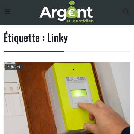
Skip
to
content
Étiquette :
Linky
BUDGET