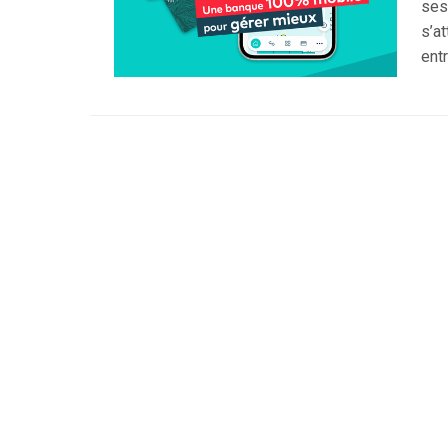
ses
s’a
ent