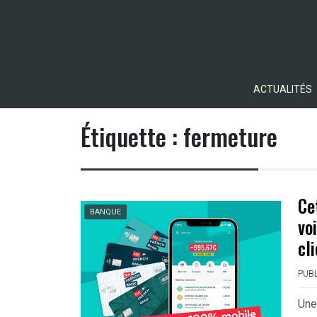
Skip
to
content
ACTUALITÉS
Étiquette :
fermeture
Ce
BANQUE
vo
cl
PUBL
Une