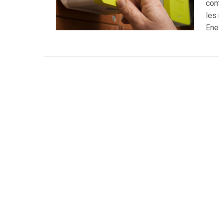
comp
les
Ened