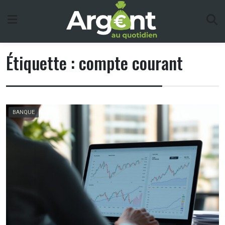
Skip
to
content
Étiquette :
compte courant
BANQUE