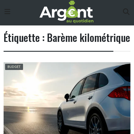
Skip
to
content
Étiquette :
Barème kilométrique
BUDGET