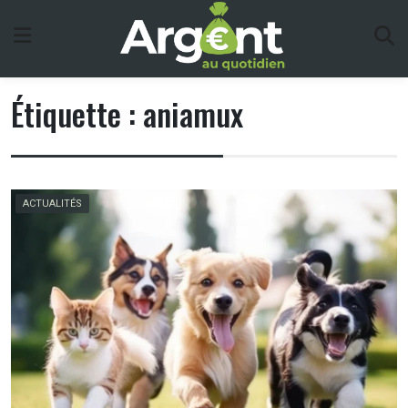
Skip
to
content
Étiquette :
aniamux
ACTUALITÉS