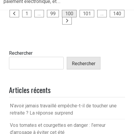
paiement électronique, et….
Pagination
1
…
99
100
101
…
140
des
publications
Rechercher
Rechercher
Articles récents
N’avoir jamais travaillé empêche-t-il de toucher une
retraite ? La réponse surprend
Vos tomates et courgettes en danger : l’erreur
d’arrosage à éviter cet été