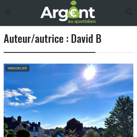
Skip
to
content
Auteur/autrice :
David B
IMMOBILIER